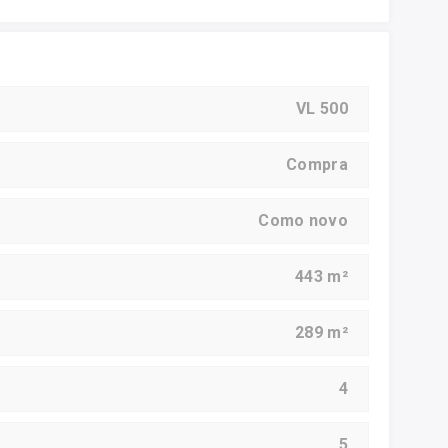
VL 500
Compra
Como novo
443 m²
289 m²
4
5