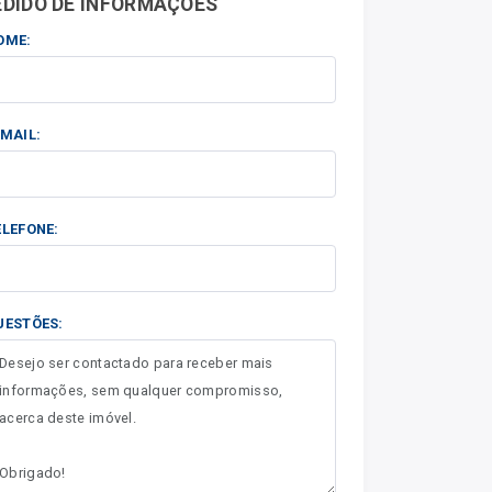
EDIDO DE INFORMAÇÕES
OME:
-MAIL:
ELEFONE:
UESTÕES: