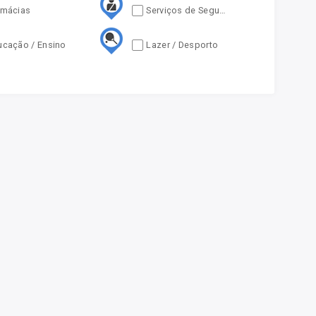
rmácias
Serviços de Segurança
ucação / Ensino
Lazer / Desporto