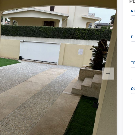
P
N
E
T
Q